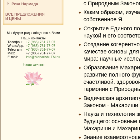
с Природным Законом
Река Нармада
Каким образом, изуч
ВСЕ ПРЕДЛОЖЕНИЯ
собственное Я.
И ЦЕНЫ
Открытие Единого п
Мы будем рады общению с Вами
наукой и его соответ
Наши контакты
Телефон:
+7 (985) 761-77-07
Создание когерентно
WhatsApp:
+7 (985) 761-77-07
Telegram:
+7 (985) 761-77-07
качестве основы для
Max:
+7 (985) 761-77-07
E-mail:
info@Maharishi-TM.ru
мира: научные иссл
Наши центры
Образование Махариш
развитие полного фу
счастливой, здорово
гармонии с Природн
Ведическая архитект
Законом - Махариши 
Наука и технология 
будущего: основные 
Махариши и Махариш
Знание взаимоотнош