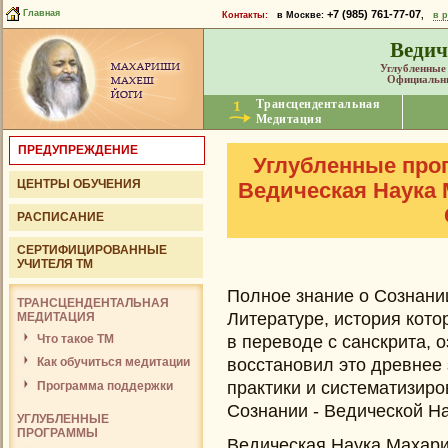
+7 (985) 761-77-07
Главная
Контакты:
в Москве:
,
в р
Ведич
Углубленные
Официальны
Трансцендентальная
Медитация
ПРЕДУПРЕЖДЕНИЕ
Углубленные про
ЦЕНТРЫ ОБУЧЕНИЯ
Ведическая Наука 
РАСПИСАНИЕ
СЕРТИФИЦИРОВАННЫЕ
УЧИТЕЛЯ ТМ
Полное знание о Сознани
ТРАНСЦЕНДЕНТАЛЬНАЯ
Литературе, история котор
МЕДИТАЦИЯ
Что такое ТМ
в переводе с санскрита, 
восстановил это древнее 
Как обучиться медитации
практики и систематизиро
Программа поддержки
Сознании - Ведической Н
УГЛУБЛЕННЫЕ
ПРОГРАММЫ
Ведическая Наука Махари