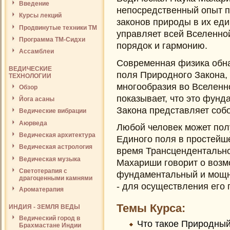
Введение
непосредственный опыт по
Курсы лекций
законов природы в их еди
Продвинутые техники ТМ
управляет всей Вселенно
Программа ТМ-Сидхи
порядок и гармонию.
Ассамблеи
Современная физика обн
ВЕДИЧЕСКИЕ
поля Природного Закона,
ТЕХНОЛОГИИ
многообразия во Вселенн
Обзор
показывает, что это фун
Йога асаны
Закона представляет собо
Ведические вибрации
Аюрведа
Любой человек может пол
Ведическая архитектура
Единого поля в простейше
Ведическая астрология
время Трансцендентально
Ведическая музыка
Махариши говорит о возм
Светотерапия с
фундаментальный и мощны
драгоценными камнями
- для осуществления его 
Ароматерапия
Темы Курса:
ИНДИЯ - ЗЕМЛЯ ВЕДЫ
Ведический город в
Что такое Природный 
Брахмастане Индии