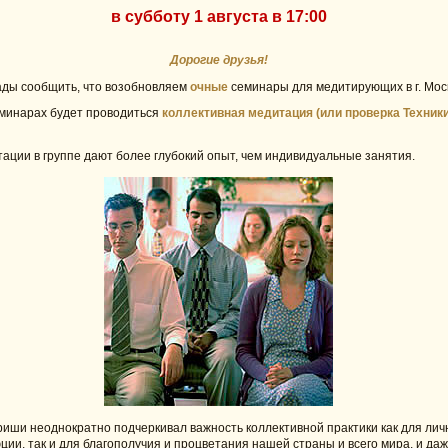
в субботу 1 августа в 17:00
Дорогие друзья!
ды сообщить, что возобновляем
очные
семинары для медитирующих в г. Мос
минарах будет проводиться
коллективная медитация (или проверка Техник
ации в группе дают более глубокий опыт, чем индивидуальные занятия.
иши неоднократно подчеркивал важность коллективной практики как для лич
ции, так и для благополучия и процветания нашей страны и всего мира, и да