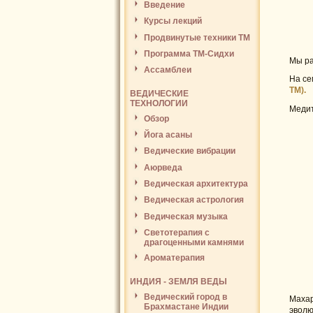
Введение
Курсы лекций
Продвинутые техники ТМ
Программа ТМ-Сидхи
Мы ра
Ассамблеи
На се
ТМ).
ВЕДИЧЕСКИЕ
ТЕХНОЛОГИИ
Медит
Обзор
Йога асаны
Ведические вибрации
Аюрведа
Ведическая архитектура
Ведическая астрология
Ведическая музыка
Светотерапия с
драгоценными камнями
Ароматерапия
ИНДИЯ - ЗЕМЛЯ ВЕДЫ
Ведический город в
Махар
Брахмастане Индии
эволю