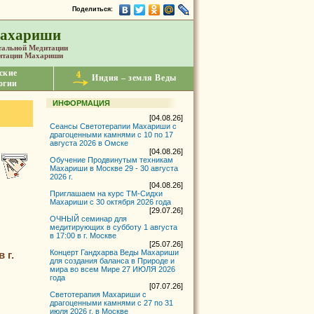
Поделиться:
Махариши
тальной Медитации
дитации Махариши
ские
Индия – земля Веды
огии
ИНФОРМАЦИЯ
[04.08.26]
Сеансы Светотерапии Махариши с
драгоценными камнями с 10 по 17
августа 2026 в Омске
[04.08.26]
Обучение Продвинутым техникам
Махариши в Москве 29 - 30 августа
2026 г.
[04.08.26]
Приглашаем на курс ТМ-Сидхи
Махариши с 30 октября 2026 года
[29.07.26]
ОЧНЫЙ семинар для
медитирующих в субботу 1 августа
в 17:00 в г. Москве
[25.07.26]
Концерт Гандхарва Веды Махариши
 г.
для создания баланса в Природе и
мира во всем Мире 27 ИЮЛЯ 2026
года
[07.07.26]
Светотерапия Махариши с
драгоценными камнями с 27 по 31
июля 2026 г. в Москве