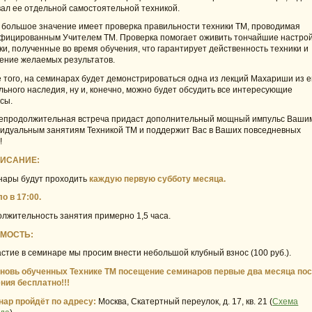
ал ее отдельной самостоятельной техникой.
 большое значение имеет проверка правильности техники ТМ, проводимая
фицированным Учителем ТМ. Проверка помогает оживить тончайшие настро
ки, полученные во время обучения, что гарантирует действенность техники и
ение желаемых результатов.
 того, на семинарах будет демонстрироваться одна из лекций Махариши из е
льного наследия, ну и, конечно, можно будет обсудить все интересующие
сы.
епродолжительная встреча придаст дополнительный мощный импульс Ваши
идуальным занятиям Техникой ТМ и поддержит Вас в Ваших повседневных
!
ИСАНИЕ:
ары будут проходить
каждую первую субботу месяца.
ло
в 17:00.
лжительность занятия примерно 1,5 часа.
МОСТЬ:
астие в семинаре мы просим внести небольшой клубный взнос (100 руб.).
новь обученных Технике ТМ посещение семинаров первые два месяца по
ния бесплатно!!!
ар пройдёт по адресу:
Москва, Скатертный переулок, д. 17, кв. 21 (
Схема