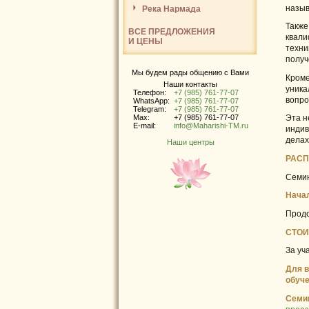
назыв
Река Нармада
Также
ВСЕ ПРЕДЛОЖЕНИЯ
квали
И ЦЕНЫ
техни
получ
Мы будем рады общению с Вами
Кроме
Наши контакты
уника
Телефон:
+7 (985) 761-77-07
вопро
WhatsApp:
+7 (985) 761-77-07
Telegram:
+7 (985) 761-77-07
Max:
+7 (985) 761-77-07
Эта н
E-mail:
info@Maharishi-TM.ru
индив
делах
Наши центры
РАСП
Семин
Нача
Продо
СТОИ
За уч
Для в
обуче
Семин