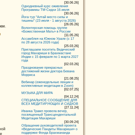
[30.06.26]
Однодневный курс оживления
Программы ТМ-Сидхи 16 июля
[30.06.26]
Йога-тур "Алтай место силы и
тишины" (23 июля - 1 августа 2026)
[26.05.26]
кве.
Волонтерская помощь группе
«Божественная Мать» в России
и
[11.05.26]
Ассамблея на Южном Урале (с 17
по 28 августа 2026 года)
[25.03.26]
Приглашаем посетить Ведический
город Махариши в Брахмастане
Индии с 15 февраля по 1 марта 2027
года
[02.03.26]
Празднование прекрасных
достижений жизни доктора Бевана
Морриса
[21.08.25]
Вебинар (еженедельные лекции и
коллективные медитации в Zoom)
[02.07.25]
МУЗЫКА ДЛЯ МИРА
[04.12.24]
СПЕЦИАЛЬНОЕ СООБЩЕНИЕ ДЛЯ
ВСЕХ МЕДИТИРУЮЩИХ И СИДХОВ
[27.11.24]
Иванка Трамп провела вечер,
посвященный Трансцендентальной
Медитации Махариши
[30.09.24]
Обращение руководителей проекта
ной
«Ведические Пандиты Махариши» о
поддержке Фонда Брахмананда
же