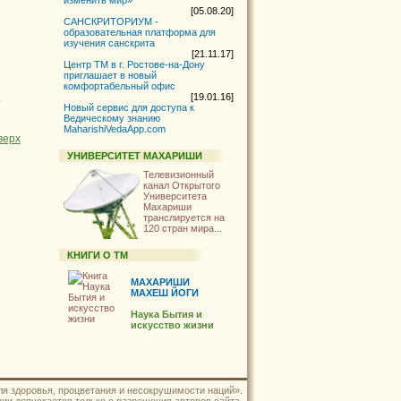
изменить мир»
[05.08.20]
САНСКРИТОРИУМ -
образовательная платформа для
изучения санскрита
[21.11.17]
Центр ТМ в г. Ростове-на-Дону
приглашает в новый
комфортабельный офис
-
[19.01.16]
Новый сервис для доступа к
Ведическому знанию
MaharishiVedaApp.com
верх
УНИВЕРСИТЕТ МАХАРИШИ
Телевизионный
канал Открытого
Университета
Махариши
транслируется на
120
стран мира...
КНИГИ О ТМ
МАХАРИШИ
МАХЕШ ЙОГИ
Наука Бытия и
искусство жизни
ля здоровья, процветания и несокрушимости наций».