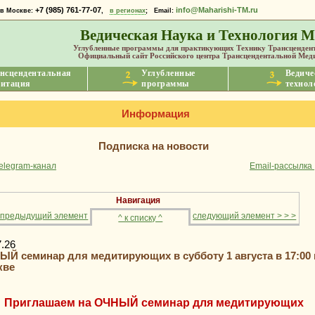
+7 (985) 761-77-07
info@Maharishi-TM.ru
 Москве:
,
в регионах
; Email:
Ведическая Наука и Технология 
Углубленные программы для практикующих Технику Трансценден
Официальный сайт Российского центра Трансцендентальной Ме
нсцендентальная
Углубленные
Ведиче
итация
программы
технол
Информация
Подписка на новости
elegram-канал
Email-рассылка
Навигация
< предыдущий элемент
следующий элемент > > >
^ к списку ^
7.26
Й семинар для медитирующих в субботу 1 августа в 17:00 в
кве
Приглашаем на ОЧНЫЙ семинар для медитирующих