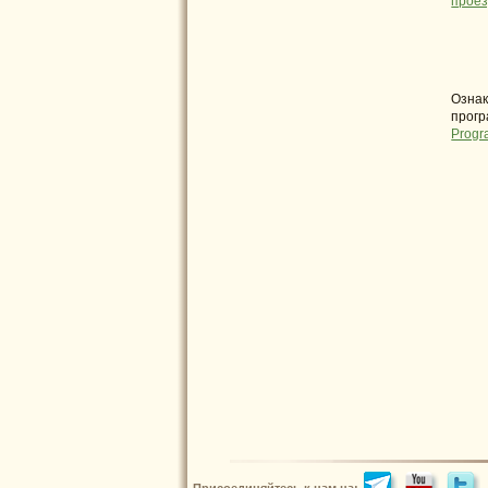
прое
Ознак
прогр
Progr
Присоединяйтесь к нам на: