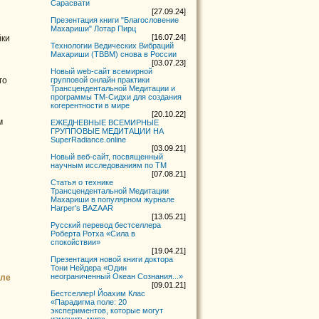
Сарасвати
[27.09.24]
Презентация книги "Благословение
Махариши" Лотар Пирц
[16.07.24]
йки
Технологии Ведических Вибраций
Махариши (ТВВМ) снова в России
[03.07.23]
Новый web-сайт всемирной
го
групповой онлайн практики
Трансцендентальной Медитации и
программы ТМ-Сидхи для создания
когерентности в мире
[20.10.22]
м
ЕЖЕДНЕВНЫЕ ВСЕМИРНЫЕ
ГРУППОВЫЕ МЕДИТАЦИИ НА
SuperRadiance.online
[03.09.21]
Новый веб-сайт, посвященный
научным исследованиям по ТМ
[07.08.21]
Статья о технике
Трансцендентальной Медитации
Махариши в популярном журнале
Harper's BAZAAR
[13.05.21]
Русский перевод беcтселлера
Роберта Ротха «Сила в
спокойствии»
[19.04.21]
Презентация новой книги доктора
Тони Нейдера «Один
неограниченный Океан Сознания...»
сле
[09.01.21]
Бестселлер! Йоахим Клас
«Парадигма поле: 20
экспериментов, которые могут